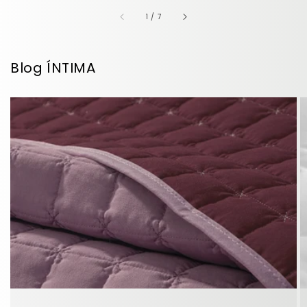
de
1
/
7
Blog ÍNTIMA