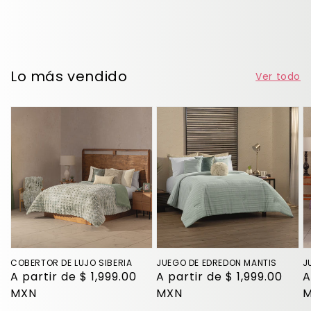
Lo más vendido
Ver todo
COBERTOR
JUEGO
J
DE
DE
D
LUJO
EDREDON
E
SIBERIA
MANTIS
T
COBERTOR DE LUJO SIBERIA
JUEGO DE EDREDON MANTIS
J
Precio
A partir de $ 1,999.00
Precio
A partir de $ 1,999.00
P
A
habitual
MXN
habitual
MXN
h