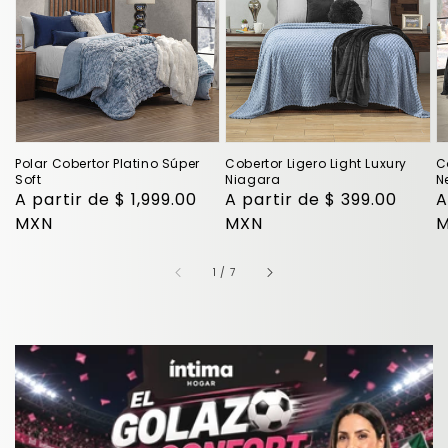
Platino
Light
L
Súper
Luxury
L
Soft
Niagara
N
Polar Cobertor Platino Súper
Cobertor Ligero Light Luxury
C
Soft
Niagara
N
Precio
A partir de $ 1,999.00
Precio
A partir de $ 399.00
P
A
habitual
MXN
habitual
MXN
h
de
1
/
7